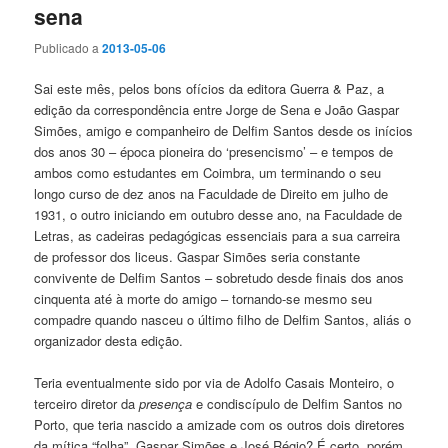
sena
Publicado a
2013-05-06
Sai este mês, pelos bons ofícios da editora Guerra & Paz, a
edição da correspondência entre Jorge de Sena e João Gaspar
Simões, amigo e companheiro de Delfim Santos desde os inícios
dos anos 30 – época pioneira do ‘presencismo’ – e tempos de
ambos como estudantes em Coimbra, um terminando o seu
longo curso de dez anos na Faculdade de Direito em julho de
1931, o outro iniciando em outubro desse ano, na Faculdade de
Letras, as cadeiras pedagógicas essenciais para a sua carreira
de professor dos liceus. Gaspar Simões seria constante
convivente de Delfim Santos – sobretudo desde finais dos anos
cinquenta até à morte do amigo – tornando-se mesmo seu
compadre quando nasceu o último filho de Delfim Santos, aliás o
organizador desta edição.
Teria eventualmente sido por via de Adolfo Casais Monteiro, o
terceiro diretor da
presença
e condiscípulo de Delfim Santos no
Porto, que teria nascido a amizade com os outros dois diretores
da mítica “folha”, Gaspar Simões e José Régio? É certo, porém,