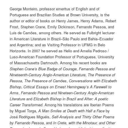
George Monteiro, professor emeritus of English and of
Portuguese and Brazilian Studies at Brown University, is the
author or editor of books on Henry James, Henry Adams, Robert
Frost, Stephen Crane, Emily Dickinson, Fernando Pessoa, and
Luis de Camões, among others. He served as Fulbright lecturer
in American Literature in Brazil–São Paulo and Bahia–Ecuador
and Argentina; and as Visiting Professor in UFMG in Belo
Horizonte. In 2007 he served as Helio and Amelia Pedroso /
Luso-American Foundation Professor of Portuguese, University
of Massachusetts Dartmouth. Among his recent books are
Stephen Crane’s Blue Badge of Courage
,
Fernando Pessoa and
Nineteenth-Century Anglo-American Literature
,
The Presence of
Pessoa
,
The Presence of Camões
,
Conversations with Elizabeth
Bishop
,
Critical Essays on Ernest Hemingway’s A Farewell to
Arms
,
Fernando Pessoa and Nineteen-Century Anglo-American
Literature
and
Elizabeth Bishop in Brazil and After: A poetic
Career Transformed
. Among his translations are Iberian Poems
by Miguel Torga,
A Man Smiles at Death with Half a Face
by
José Rodrigues Miguéis,
Self-Analysis and Thirty Other Poems
by Fernando Pessoa
, and
In Crete, with the Minotaur, and Other