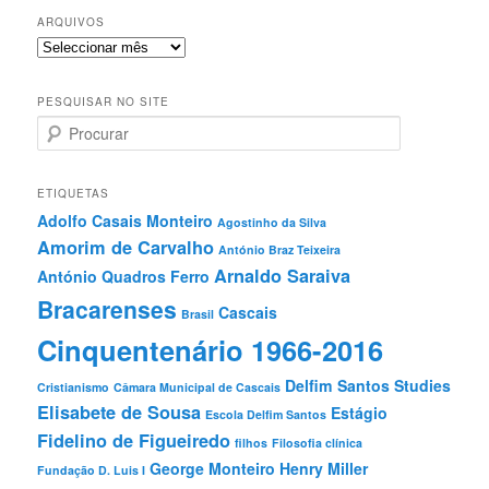
ARQUIVOS
Arquivos
PESQUISAR NO SITE
P
r
o
c
ETIQUETAS
u
Adolfo Casais Monteiro
Agostinho da Silva
r
Amorim de Carvalho
a
António Braz Teixeira
r
Arnaldo Saraiva
António Quadros Ferro
Bracarenses
Cascais
Brasil
Cinquentenário 1966-2016
Delfim Santos Studies
Cristianismo
Câmara Municipal de Cascais
Elisabete de Sousa
Estágio
Escola Delfim Santos
Fidelino de Figueiredo
filhos
Filosofia clínica
George Monteiro
Henry Miller
Fundação D. Luis I