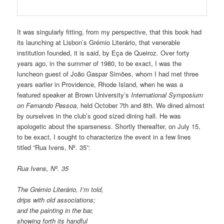
It was singularly fitting, from my perspective, that this book had
its launching at Lisbon’s Grémio Literário, that venerable
institution founded, it is said, by Eça de Queiroz. Over forty
years ago, in the summer of 1980, to be exact, I was the
luncheon guest of João Gaspar Simões, whom I had met three
years earlier in Providence, Rhode Island, when he was a
featured speaker at Brown University’s
International Symposium
on Fernando Pessoa
, held October 7th and 8th. We dined almost
by ourselves in the club’s good sized dining hall. He was
apologetic about the sparseness. Shortly thereafter, on July 15,
to be exact, I sought to characterize the event in a few lines
titled “Rua Ivens, Nº. 35”:
Rua Ivens, Nº. 35
The Grémio Literário, I’m told,
drips with old associations;
and the painting in the bar,
showing forth its handful