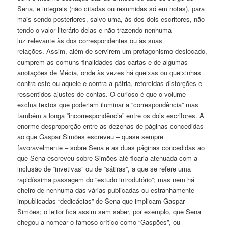
Sena, e integrais (não citadas ou resumidas só em notas), para
mais sendo posteriores, salvo uma, às dos dois escritores, não
tendo o valor literário delas e não trazendo nenhuma
luz relevante às dos correspondentes ou às suas
relações. Assim, além de servirem um protagonismo deslocado,
cumprem as comuns finalidades das cartas e de algumas
anotações de Mécia, onde às vezes há queixas ou queixinhas
contra este ou aquele e contra a pátria, retorcidas distorções e
ressentidos ajustes de contas. O curioso é que o volume
exclua textos que poderiam iluminar a “correspondência” mas
também a longa “incorrespondência” entre os dois escritores. A
enorme desproporção entre as dezenas de páginas concedidas
ao que Gaspar Simões escreveu – quase sempre
favoravelmente – sobre Sena e as duas páginas concedidas ao
que Sena escreveu sobre Simões até ficaria atenuada com a
inclusão de “invetivas” ou de “sátiras”, a que se refere uma
rapidíssima passagem do “estudo introdutório”; mas nem há
cheiro de nenhuma das várias publicadas ou estranhamente
impublicadas “dedicácias” de Sena que implicam Gaspar
Simões; o leitor fica assim sem saber, por exemplo, que Sena
chegou a nomear o famoso crítico como “Gaspões”, ou