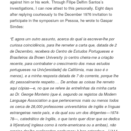
against him or his work. Through Filipe Delfim Santos’s
investigations, I can now attest to this personally. Eight days
after replying courteously to the December 1976 invitation to
participate in the symposium on Pessoa, he wrote to Gaspar
Simões:
“E agora um outro assunto, acerca do qual ia escrever-lhe por
curiosa coincidência, para lhe remeter a carta que, datada de 2
de Dezembro, recebera do Centro de Estudos Portugueses e
Brasileiros da Brown University (o
centro
cheira-me a criação
recente, para contrabater o crescimento dos meus estudos
portugueses na Univ[ersidade] da Califórnia, mas isso é o
menos), e a minha resposta datada de 7 do corrente, porque lhe
diz pessoalmente respeito…. De ambas as coisas lhe remeto
aqui cópias—e, no que se refere às entrelinhas da minha carta
ao Dr. George Monteiro (que é, segundo os registos da Modern
Language Association a que pertencemos mais ou menos todos
os cerca de 28,000 professores universitários de inglês e línguas
estrangeiras neste país, e da qual sou um dos dirigentes—1974-
78—, catedrático de Inglês, o que tanto quer dizer que se dedica
à lit[eratura] inglesa como à norte-americana ou a ambas), não
preciso dar-lhe explicações nenhumas:
à bon entendeur
…”
(114-