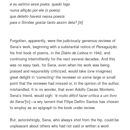
e eu estimo esse poeta, quedo logo
numa aflição por ele (o poeta):
que defeito haverá nessa poesia
para o Simões gostar tanto assim dela? [iii]
Forgotten, apparently, were the judiciously generous reviews of
Sena’s work, beginning with a substantial notice of
Perseguição
,
his first book of poems, in the
Diário de Lisboa
in 1942, and
continuing intermittently for the next several decades. And this
was no easy task, for Sena, even when his work was being
praised and responsibly criticized, would take (one imagines)
great delight in “correcting” the reviewer on some large or small
point that the reviewer had missed or, in the opinion of the author,
mishandled. It is no wonder, that even Adolfo Casais Monteiro,
Sena’s friend, would sigh:
“é muito dificil fazer crítica a um livro
do Sena”
[iv]—a wry lament that Filipe Delfim Santos has chosen
to employ as an epigraph to the book under review.
But, astonishingly, Sena, who always shot from the hip, could be
unpleasant about others who had not said or written a word