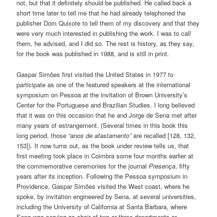
not, but that it definitely should be published. He called back a
short time later to tell me that he had already telephoned the
publisher Dom Quixote to tell them of my discovery and that they
were very much interested in publishing the work. I was to call
them, he advised, and I did so. The rest is history, as they say,
for the book was published in 1988, and is still in print.
Gaspar Simões first visited the United States in 1977 to
participate as one of the featured speakers at the international
symposium on Pessoa at the invitation of Brown University’s
Center for the Portuguese and Brazilian Studies. I long believed
that it was on this occasion that he and Jorge de Sena met after
many years of estrangement. (Several times in this book this
long period, those
“anos de afastamento”
are recalled [128, 132,
153]). It now turns out, as the book under review tells us, that
first meeting took place in Coimbra some four months earlier at
the commemorative ceremonies for the journal
Presença
, fifty
years after its inception. Following the Pessoa symposium in
Providence, Gaspar Simões visited the West coast, where he
spoke, by invitation engineered by Sena, at several universities,
including the University of California at Santa Barbara, where
Sena was serving as chair of two or three departments or