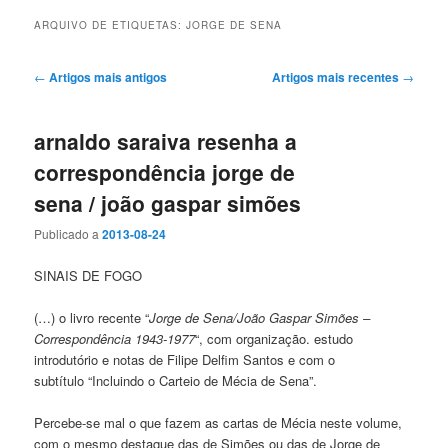
ARQUIVO DE ETIQUETAS:
JORGE DE SENA
Navegação
←
Artigos mais antigos
Artigos mais recentes
→
de
artigos
arnaldo saraiva resenha a
correspondência jorge de
sena / joão gaspar simões
Publicado a
2013-08-24
SINAIS DE FOGO
(…) o livro recente “
Jorge de Sena/João Gaspar Simões –
Correspondência 1943-1977
“, com organização. estudo
introdutório e notas de Filipe Delfim Santos e com o
subtítulo “Incluindo o Carteio de Mécia de Sena”.
Percebe-se mal o que fazem as cartas de Mécia neste volume,
com o mesmo destaque das de Simões ou das de Jorge de