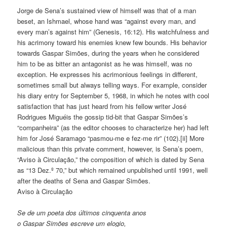
Jorge de Sena’s sustained view of himself was that of a man
beset, an Ishmael, whose hand was “against every man, and
every man’s against him” (Genesis, 16:12). His watchfulness and
his acrimony toward his enemies knew few bounds. His behavior
towards Gaspar Simões, during the years when he considered
him to be as bitter an antagonist as he was himself, was no
exception. He expresses his acrimonious feelings in different,
sometimes small but always telling ways. For example, consider
his diary entry for September 5, 1968, in which he notes with cool
satisfaction that has just heard from his fellow writer José
Rodrigues Miguéis the gossip tid-bit that Gaspar Simões’s
“companheira” (as the editor chooses to characterize her) had left
him for José Saramago “pasmou-me e fez-me rir” (102).[ii] More
malicious than this private comment, however, is Sena’s poem,
“Aviso à Circulação,” the composition of which is dated by Sena
as “13 Dez.º 70,” but which remained unpublished until 1991, well
after the deaths of Sena and Gaspar Simões.
Aviso à Circulação
Se de um poeta dos últimos cinquenta anos
o Gaspar Simões escreve um elogio,