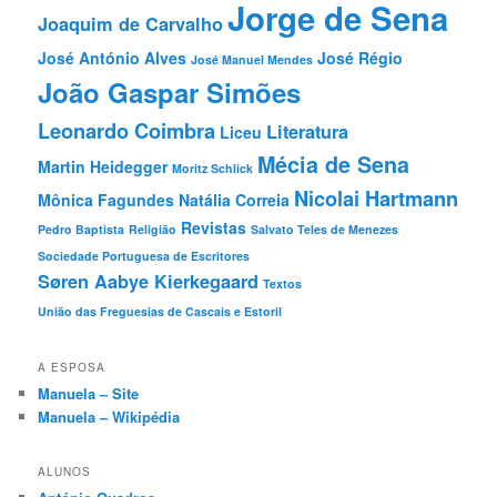
Jorge de Sena
Joaquim de Carvalho
José António Alves
José Régio
José Manuel Mendes
João Gaspar Simões
Leonardo Coimbra
Literatura
Liceu
Mécia de Sena
Martin Heidegger
Moritz Schlick
Nicolai Hartmann
Mônica Fagundes
Natália Correia
Revistas
Pedro Baptista
Religião
Salvato Teles de Menezes
Sociedade Portuguesa de Escritores
Søren Aabye Kierkegaard
Textos
União das Freguesias de Cascais e Estoril
A ESPOSA
Manuela – Site
Manuela – Wikipédia
ALUNOS