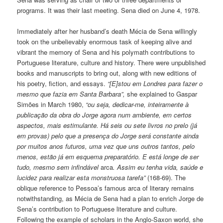
programs. It was their last meeting. Sena died on June 4, 1978.
Immediately after her husband’s death Mécia de Sena willingly
took on the unbelievably enormous task of keeping alive and
vibrant the memory of Sena and his polymath contributions to
Portuguese literature, culture and history. There were unpublished
books and manuscripts to bring out, along with new editions of
his poetry, fiction, and essays.
“[E]stou em Londres para fazer o
mesmo que fazia em Santa Barbara”,
she explained to Gaspar
Simões in March 1980,
“ou seja, dedicar-me, inteiramente à
publicação da obra do Jorge agora num ambiente, em certos
aspectos, mais estimulante. Há seis ou sete livros no prelo (já
em provas) pelo que a presença do Jorge será constante ainda
por muitos anos futuros, uma vez que uns outros tantos, pelo
menos, estão já em esquema preparatório. E está longe de ser
tudo, mesmo sem infindável
arca
. Assim eu tenha vida, saúde e
lucidez para realizar esta monstruosa tarefa”
(168-69). The
oblique reference to Pessoa’s famous arca of literary remains
notwithstanding, as Mécia de Sena had a plan to enrich Jorge de
Sena’s contribution to Portuguese literature and culture.
Following the example of scholars in the Anglo-Saxon world, she