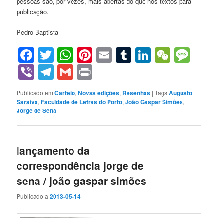
pessoas são, por vezes, mais abertas do que nos textos para
publicação.
Pedro Baptista
Facebook
Twitter
WhatsApp
Pinterest
Email
Tumblr
LinkedIn
WeCha
Mes
Viber
Telegram
Gmail
Print
Publicado em
Carteio
,
Novas edições
,
Resenhas
|
Tags
Augusto
Saraiva
,
Faculdade de Letras do Porto
,
João Gaspar Simões
,
Jorge de Sena
lançamento da
correspondência jorge de
sena / joão gaspar simões
Publicado a
2013-05-14