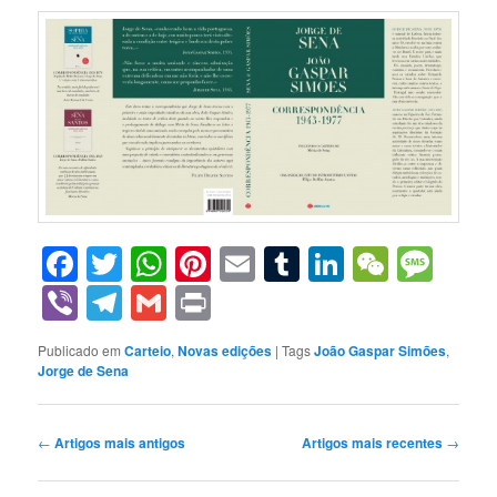
Facebook
Twitter
WhatsApp
Pinterest
Email
Tumblr
LinkedIn
WeCha
Mes
Viber
Telegram
Gmail
Print
Publicado em
Carteio
,
Novas edições
|
Tags
João Gaspar Simões
,
Jorge de Sena
Navegação
←
Artigos mais antigos
Artigos mais recentes
→
de
artigos