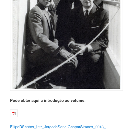
Pode obter aqui a introdução ao volume:
FilipeDSantos_Intr_JorgedeSena-GasparSimoes_2013_