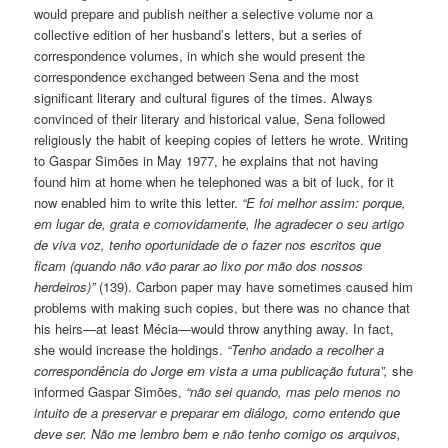
would prepare and publish neither a selective volume nor a
collective edition of her husband’s letters, but a series of
correspondence volumes, in which she would present the
correspondence exchanged between Sena and the most
significant literary and cultural figures of the times. Always
convinced of their literary and historical value, Sena followed
religiously the habit of keeping copies of letters he wrote. Writing
to Gaspar Simões in May 1977, he explains that not having
found him at home when he telephoned was a bit of luck, for it
now enabled him to write this letter.
“E foi melhor assim: porque,
em lugar de, grata e comovidamente, lhe agradecer o seu artigo
de viva voz, tenho oportunidade de o fazer nos escritos que
ficam (quando não vão parar ao lixo por mão dos nossos
herdeiros)”
(139). Carbon paper may have sometimes caused him
problems with making such copies, but there was no chance that
his heirs—at least Mécia—would throw anything away. In fact,
she would increase the holdings.
“Tenho andado a recolher a
correspondência do Jorge em vista a uma publicação futura”,
she
informed Gaspar Simões,
“não sei quando, mas pelo menos no
intuito de a preservar e preparar em diálogo, como entendo que
deve ser. Não me lembro bem e não tenho comigo os arquivos,