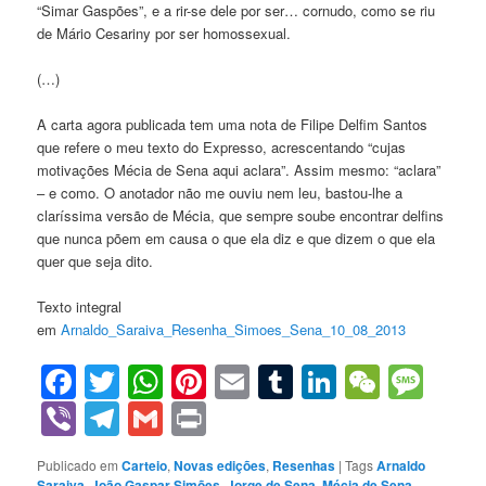
“Simar Gaspões”, e a rir-se dele por ser… cornudo, como se riu
de Mário Cesariny por ser homossexual.
(…)
A carta agora publicada tem uma nota de Filipe Delfim Santos
que refere o meu texto do Expresso, acrescentando “cujas
motivações Mécia de Sena aqui aclara”. Assim mesmo: “aclara”
– e como. O anotador não me ouviu nem leu, bastou-lhe a
claríssima versão de Mécia, que sempre soube encontrar delfins
que nunca põem em causa o que ela diz e que dizem o que ela
quer que seja dito.
Texto integral
em
Arnaldo_Saraiva_Resenha_Simoes_Sena_10_08_2013
Facebook
Twitter
WhatsApp
Pinterest
Email
Tumblr
LinkedIn
WeCha
Mes
Viber
Telegram
Gmail
Print
Publicado em
Carteio
,
Novas edições
,
Resenhas
|
Tags
Arnaldo
Saraiva
,
João Gaspar Simões
,
Jorge de Sena
,
Mécia de Sena