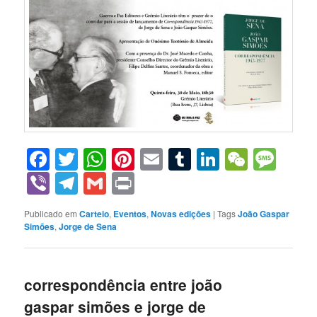
Facebook
Twitter
WhatsApp
Pinterest
Email
Tumblr
LinkedIn
WeCha
Mes
Viber
Telegram
Gmail
Print
Publicado em
Carteio
,
Eventos
,
Novas edições
|
Tags
João Gaspar
Simões
,
Jorge de Sena
correspondência entre joão
gaspar simões e jorge de