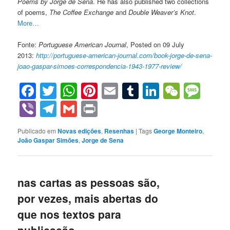
Poems by Jorge de Sena
. He has also published two collections
of poems,
The Coffee Exchange
and
Double Weaver’s Knot
.
More…
Fonte:
Portuguese American Journal
, Posted on 09 July
2013:
http://portuguese-american-journal.com/book-jorge-de-sena-
joao-gaspar-simoes-correspondencia-1943-1977-review/
Facebook
Twitter
WhatsApp
Pinterest
Email
Tumblr
LinkedIn
WeCha
Mes
Viber
Telegram
Gmail
Print
Publicado em
Novas edições
,
Resenhas
|
Tags
George Monteiro
,
João Gaspar Simões
,
Jorge de Sena
nas cartas as pessoas são,
por vezes, mais abertas do
que nos textos para
publicação