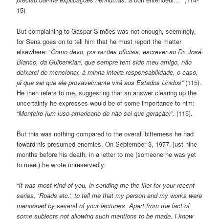
15)
But complaining to Gaspar Simões was not enough, seemingly,
for Sena goes on to tell him that he must report the matter
elsewhere:
“Como devo, por razões oficiais, escrever ao Dr. José
Blanco, da Gulbenkian, que sempre tem sido meu amigo, não
deixarei de mencionar, à minha inteira responsabilidade, o caso,
já que sei que ele provavelmente virá aos Estados Unidos”
(115).
He then refers to me, suggesting that an answer clearing up the
uncertainty he expresses would be of some importance to him:
“Monteiro (um luso-americano de não sei que geração)”.
(115).
But this was nothing compared to the overall bitterness he had
toward his presumed enemies. On September 3, 1977, just nine
months before his death, in a letter to me (someone he was yet
to meet) he wrote unreservedly:
“It was most kind of you, in sending me the flier for your recent
series, ‘Roads etc.’, to tell me that my person and my works were
mentioned by
several
of your lecturers. Apart from the fact of
some subjects not allowing such mentions to be made, I know