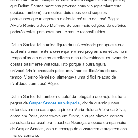
que Delfim Santos mantinha próximo convívio (epistolarmente
copioso também) com outros dois seus condiscípulos
portuenses que integravam o círculo próximo de José Régio:
Álvaro Ribeiro e José Marinho. Só com mais edições de carteios
poderão estes percursos ser fielmente reconstituídos.
Delfim Santos foi a única figura da universidade portuguesa que
acolheria plenamente a
presença
e o seu programa estético, num
tempo aliás em que os escritores e as universidades estavam de
costas totalmente voltadas, isto porque a outra figura
universitária interessada pelos movimentos literários do seu
tempo, Vitorino Nemésio, alimentava uma difícil relação de
rivalidade com José Régio.
Delfim Santos foi também o autor da fotografia que hoje ilustra a
página de
Gaspar Simões na wikipedia
, obtida quando juntos
estanciavam na casa que a pintora Maria Helena Vieira da Silva,
então em Paris, conservava em Sintra, e cujas chaves deixara
ao cuidado da escritora Isabel da Nóbrega, à época companheira
de Gaspar Simões, com o encargo de a visitarem e arejarem aos
fins de semana.