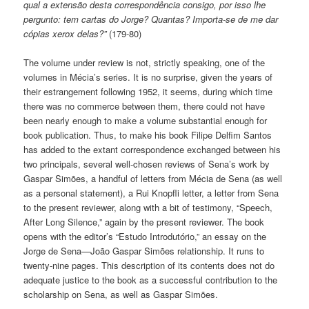
qual a extensão desta correspondência consigo, por isso lhe
pergunto: tem cartas do Jorge? Quantas? Importa-se de me dar
cópias xerox delas?”
(179-80)
The volume under review is not, strictly speaking, one of the
volumes in Mécia’s series. It is no surprise, given the years of
their estrangement following 1952, it seems, during which time
there was no commerce between them, there could not have
been nearly enough to make a volume substantial enough for
book publication. Thus, to make his book Filipe Delfim Santos
has added to the extant correspondence exchanged between his
two principals, several well-chosen reviews of Sena’s work by
Gaspar Simões, a handful of letters from Mécia de Sena (as well
as a personal statement), a Rui Knopfli letter, a letter from Sena
to the present reviewer, along with a bit of testimony, “Speech,
After Long Silence,” again by the present reviewer. The book
opens with the editor’s “Estudo Introdutório,” an essay on the
Jorge de Sena—João Gaspar Simões relationship. It runs to
twenty-nine pages. This description of its contents does not do
adequate justice to the book as a successful contribution to the
scholarship on Sena, as well as Gaspar Simões.