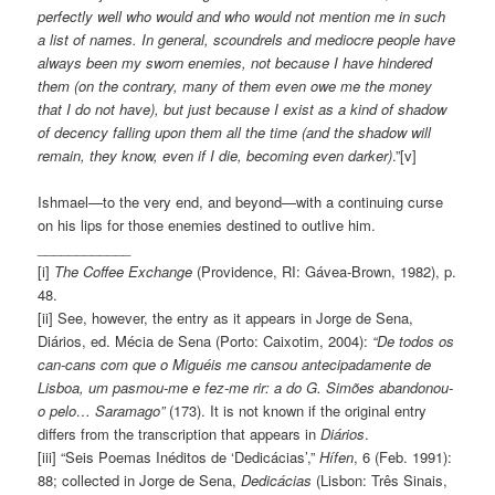
perfectly well who would and who would not mention me in such
a list of names. In general, scoundrels and mediocre people have
always been my sworn enemies, not because I have hindered
them (on the contrary, many of them even owe me the money
that I do not have), but just because I exist as a kind of shadow
of decency falling upon them all the time (and the shadow will
remain, they know, even if I die, becoming even darker)
.”[v]
Ishmael—to the very end, and beyond—with a continuing curse
on his lips for those enemies destined to outlive him.
____________
[i]
The Coffee Exchange
(Providence, RI: Gávea-Brown, 1982), p.
48.
[ii] See, however, the entry as it appears in Jorge de Sena,
Diários, ed. Mécia de Sena (Porto: Caixotim, 2004):
“De todos os
can-cans com que o Miguéis me cansou antecipadamente de
Lisboa, um pasmou-me e fez-me rir: a do G. Simões abandonou-
o pelo… Saramago”
(173). It is not known if the original entry
differs from the transcription that appears in
Diários
.
[iii] “Seis Poemas Inéditos de ‘Dedicácias’,”
Hífen
, 6 (Feb. 1991):
88; collected in Jorge de Sena,
Dedicácias
(Lisbon: Três Sinais,