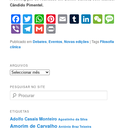
Cândido Pimentel.
Facebook
Twitter
WhatsApp
Pinterest
Email
Tumblr
LinkedIn
WeCha
Mes
Viber
Telegram
Gmail
Print
Publicado em
Debates
,
Eventos
,
Novas edições
|
Tags
Filosofia
clínica
ARQUIVOS
Arquivos
PESQUISAR NO SITE
P
r
o
c
ETIQUETAS
u
Adolfo Casais Monteiro
Agostinho da Silva
r
Amorim de Carvalho
a
António Braz Teixeira