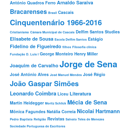
r
Arnaldo Saraiva
António Quadros Ferro
Bracarenses
Cascais
Brasil
Cinquentenário 1966-2016
Delfim Santos Studies
Cristianismo
Câmara Municipal de Cascais
Elisabete de Sousa
Estágio
Escola Delfim Santos
Fidelino de Figueiredo
filhos
Filosofia clínica
George Monteiro
Henry Miller
Fundação D. Luis I
Jorge de Sena
Joaquim de Carvalho
José António Alves
José Régio
José Manuel Mendes
João Gaspar Simões
Leonardo Coimbra
Literatura
Liceu
Mécia de Sena
Martin Heidegger
Moritz Schlick
Nicolai Hartmann
Mônica Fagundes
Natália Correia
Revistas
Pedro Baptista
Religião
Salvato Teles de Menezes
Sociedade Portuguesa de Escritores