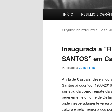
Menu
INÍCIO
RESUMO BIOGRÁF
principal
ARQUIVO DE ETIQUETAS:
JOSÉ M
Inaugurada a 
SANTOS” em Ca
Publicado a
2016-11-18
A vila de
Cascais
, desejando 
Santos
aí ocorrido (1966-2016
construída como remate da 
perenemente o nome de Delfim 
onde inesperadamente viveu os
cultura e pela memória dos po