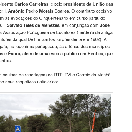
idente Carlos Carreiras
, e pelo
presidente da União das
oril, António Pedro Morais Soares
. O contributo decisivo
com as evocações do Cinquentenário em curso partiu do
s I,
Salvato Teles de Menezes
, em conjunção com
José
da Associação Portuguesa de Escritores (herdeira da antiga
tores da qual Delfim Santos foi presidente em 1962). A
ora, na toponímia portuguesa, às artérias dos municípios
s e Évora, além de uma escola pública em Benfica
, que
antos.
as equipas de reportagem da RTP, TVI e Correio da Manhã
 seus respetivos notíciários: