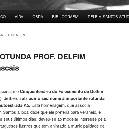
ICO
VIDA
OBRA
BIBLIOGRAFIA
DELFIM SANTOS STUD
ANUEL MENDES
“ROTUNDA PROF. DELFIM
scais
assinalar o
Cinquentenário do Falecimento de Delfim
), deliberou
atribuir o seu nome à importante rotunda
autoestrada A5.
Esta homenagem, que associa
Santos à localidade que ele preferia para veraneio, e
 seus últimos dias, deveu-se ao modelar interesse pela
rtugueses ilustres que tem animado a municipalidade de