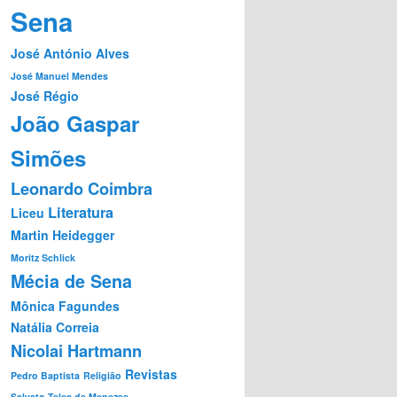
Sena
José António Alves
José Manuel Mendes
José Régio
João Gaspar
Simões
Leonardo Coimbra
Literatura
Liceu
Martin Heidegger
Moritz Schlick
Mécia de Sena
Mônica Fagundes
Natália Correia
Nicolai Hartmann
Revistas
Pedro Baptista
Religião
Salvato Teles de Menezes