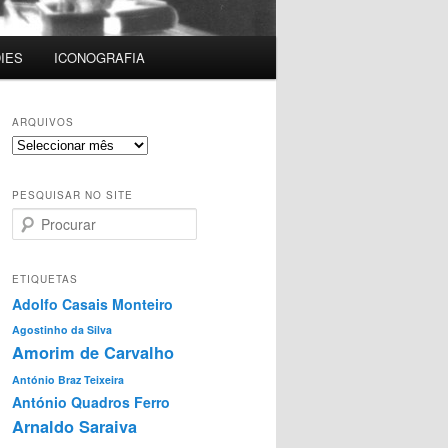
IES
ICONOGRAFIA
ARQUIVOS
Arquivos
PESQUISAR NO SITE
P
r
o
c
ETIQUETAS
u
Adolfo Casais Monteiro
r
Agostinho da Silva
a
Amorim de Carvalho
r
António Braz Teixeira
António Quadros Ferro
Arnaldo Saraiva