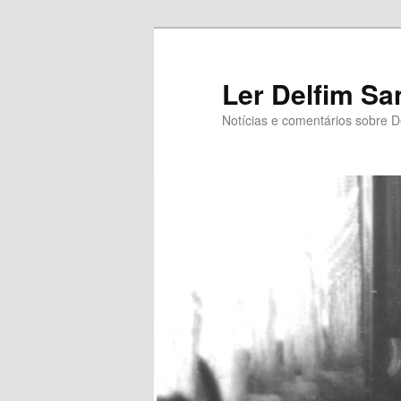
Saltar
Saltar
para
para
o
o
Ler Delfim Sa
conteúdo
conteúdo
Notícias e comentários sobre D
primário
secundário