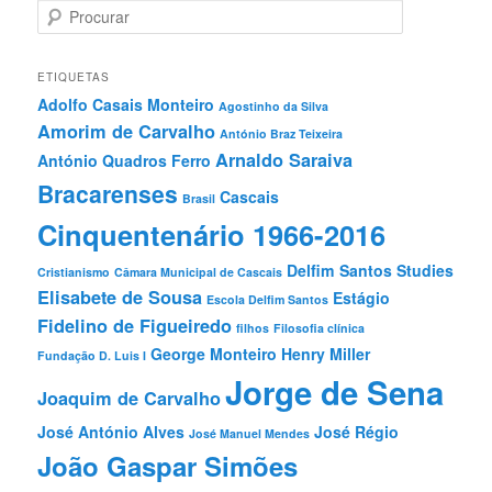
P
r
o
c
ETIQUETAS
u
Adolfo Casais Monteiro
Agostinho da Silva
r
Amorim de Carvalho
a
António Braz Teixeira
r
Arnaldo Saraiva
António Quadros Ferro
Bracarenses
Cascais
Brasil
Cinquentenário 1966-2016
Delfim Santos Studies
Cristianismo
Câmara Municipal de Cascais
Elisabete de Sousa
Estágio
Escola Delfim Santos
Fidelino de Figueiredo
filhos
Filosofia clínica
George Monteiro
Henry Miller
Fundação D. Luis I
Jorge de Sena
Joaquim de Carvalho
José António Alves
José Régio
José Manuel Mendes
João Gaspar Simões