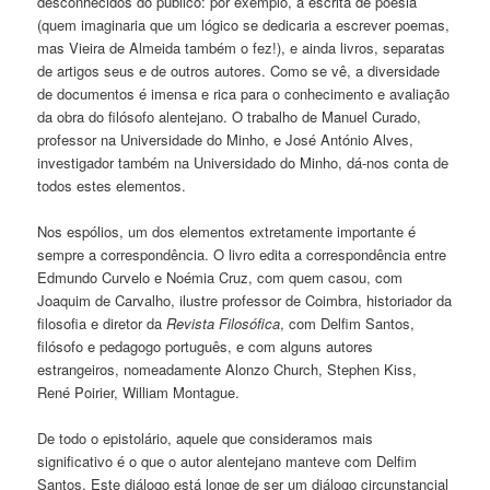
desconhecidos do público: por exemplo, a escrita de poesia
(quem imaginaria que um lógico se dedicaria a escrever poemas,
mas Vieira de Almeida também o fez!), e ainda livros, separatas
de artigos seus e de outros autores. Como se vê, a diversidade
de documentos é imensa e rica para o conhecimento e avaliação
da obra do filósofo alentejano. O trabalho de Manuel Curado,
professor na Universidade do Minho, e José António Alves,
investigador também na Universidado do Minho, dá-nos conta de
todos estes elementos.
Nos espólios, um dos elementos extretamente importante é
sempre a correspondência. O livro edita a correspondência entre
Edmundo Curvelo e Noémia Cruz, com quem casou, com
Joaquim de Carvalho, ilustre professor de Coimbra, historiador da
filosofia e diretor da
Revista Filosófica
, com Delfim Santos,
filósofo e pedagogo português, e com alguns autores
estrangeiros, nomeadamente Alonzo Church, Stephen Kiss,
René Poirier, William Montague.
De todo o epistolário, aquele que consideramos mais
significativo é o que o autor alentejano manteve com Delfim
Santos. Este diálogo está longe de ser um diálogo circunstancial