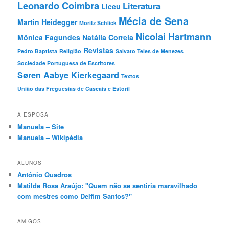
Leonardo Coimbra
Literatura
Liceu
Mécia de Sena
Martin Heidegger
Moritz Schlick
Nicolai Hartmann
Mônica Fagundes
Natália Correia
Revistas
Pedro Baptista
Religião
Salvato Teles de Menezes
Sociedade Portuguesa de Escritores
Søren Aabye Kierkegaard
Textos
União das Freguesias de Cascais e Estoril
A ESPOSA
Manuela – Site
Manuela – Wikipédia
ALUNOS
António Quadros
Matilde Rosa Araújo: "Quem não se sentiria maravilhado
com mestres como Delfim Santos?"
AMIGOS