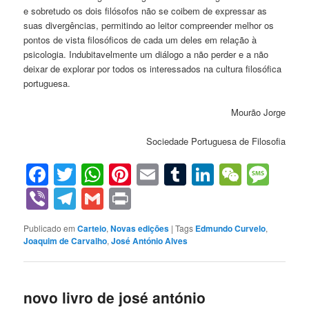
e sobretudo os dois filósofos não se coibem de expressar as
suas divergências, permitindo ao leitor compreender melhor os
pontos de vista filosóficos de cada um deles em relação à
psicologia. Indubitavelmente um diálogo a não perder e a não
deixar de explorar por todos os interessados na cultura filosófica
portuguesa.
Mourão Jorge
Sociedade Portuguesa de Filosofia
Facebook
Twitter
WhatsApp
Pinterest
Email
Tumblr
LinkedIn
WeCha
Mes
Viber
Telegram
Gmail
Print
Publicado em
Carteio
,
Novas edições
|
Tags
Edmundo Curvelo
,
Joaquim de Carvalho
,
José António Alves
novo livro de josé antónio