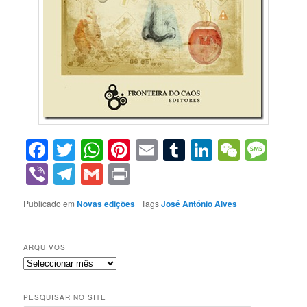
Facebook
Twitter
WhatsApp
Pinterest
Email
Tumblr
LinkedIn
WeCha
Mes
Viber
Telegram
Gmail
Print
Publicado em
Novas edições
|
Tags
José António Alves
ARQUIVOS
Arquivos
PESQUISAR NO SITE