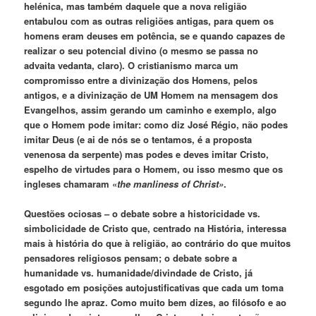
helénica, mas também daquele que a nova religião
entabulou com as outras religiões antigas, para quem os
homens eram deuses em potência, se e quando capazes de
realizar o seu potencial divino (o mesmo se passa no
advaita vedanta, claro). O cristianismo marca um
compromisso entre a divinização dos Homens, pelos
antigos, e a divinização de UM Homem na mensagem dos
Evangelhos, assim gerando um caminho e exemplo, algo
que o Homem pode imitar: como diz José Régio, não podes
imitar Deus (e ai de nós se o tentamos, é a proposta
venenosa da serpente) mas podes e deves imitar Cristo,
espelho de virtudes para o Homem, ou isso mesmo que os
ingleses chamaram «
the manliness of Christ»
.
Questões ociosas – o debate sobre a historicidade vs.
simbolicidade de Cristo que, centrado na História, interessa
mais à história do que à religião, ao contrário do que muitos
pensadores religiosos pensam; o debate sobre a
humanidade vs. humanidade/divindade de Cristo, já
esgotado em posições autojustificativas que cada um toma
segundo lhe apraz. Como muito bem dizes, ao filósofo e ao