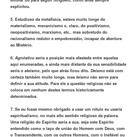
explicitou.
5. Estudioso da metafísica, estava muito longe do
materialismo, mecanicismo e, claro, do positivismo,
neopositivismo, marxismo, etc., mas sobretudo do
racionalismo redutor e empobrecedor, incapaz de abertura
ao Mistério.
6.
Agnóstico
seria a posição mais afastada entre aquelas
aqui enumeradas, e ainda mais distante da sua sensibilidade
seria o
ateísmo
, pelo que atrás ficou dito.
Deísmo
está com
certeza também muito longe, mas
teísmo
não serve para
definir a sua atitude. Para ele a questão religiosa não se
coloca em nenhum destes termos historicamente
determinados.
7. Se eu fosse mesmo obrigado a usar um rótulo eu usaria
espiritualismo
, no mais alto sentido religioso da palavra.
Uma religião do Espírito seria a sua, seja este Espírito
entendido como o laço de união do Homem com Deus, com
o Transcendente, com os outros Homens, com o Inefável ou