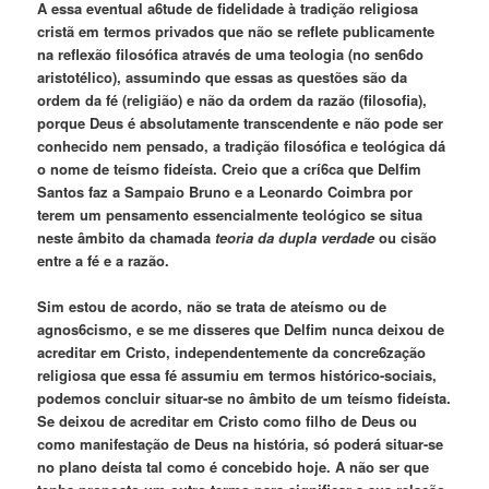
A essa eventual a6tude de fidelidade à tradição religiosa
cristã em termos privados que não se reflete publicamente
na reflexão filosófica através de uma teologia (no sen6do
aristotélico), assumindo que essas as questões são da
ordem da fé (religião) e não da ordem da razão (filosofia),
porque Deus é absolutamente transcendente e não pode ser
conhecido nem pensado, a tradição filosófica e teológica dá
o nome de teísmo fideísta. Creio que a crí6ca que Delfim
Santos faz a Sampaio Bruno e a Leonardo Coimbra por
terem um pensamento essencialmente teológico se situa
neste âmbito da chamada
teoria da dupla verdade
ou cisão
entre a fé e a razão.
Sim estou de acordo, não se trata de ateísmo ou de
agnos6cismo, e se me disseres que Delfim nunca deixou de
acreditar em Cristo, independentemente da concre6zação
religiosa que essa fé assumiu em termos histórico-sociais,
podemos concluir situar-se no âmbito de um teísmo fideísta.
Se deixou de acreditar em Cristo como filho de Deus ou
como manifestação de Deus na história, só poderá situar-se
no plano deísta tal como é concebido hoje. A não ser que