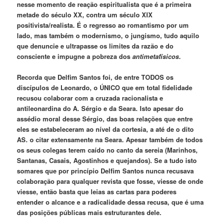
nesse momento de reação espiritualista que é a primeira
metade do século XX, contra um século XIX
positivista/realista. É o regresso ao romantismo por um
lado, mas também o modernismo, o jungismo, tudo aquilo
que denuncie e ultrapasse os limites da razão e do
consciente e impugne a pobreza dos
antimetafísicos
.
Recorda que Delfim Santos foi, de entre TODOS os
discípulos de Leonardo, o ÚNICO que em total fidelidade
recusou colaborar com a cruzada racionalista e
antileonardina do A. Sérgio e da Seara. Isto apesar do
assédio moral desse Sérgio, das boas relações que entre
eles se estabeleceram ao nível da cortesia, a até de o dito
AS. o citar extensamente na Seara. Apesar também de todos
os seus colegas terem caído no canto da sereia (Marinhos,
Santanas, Casais, Agostinhos e quejandos). Se a tudo isto
somares que por princípio Delfim Santos nunca recusava
colaboração para qualquer revista que fosse, viesse de onde
viesse, então basta que leias as cartas para poderes
entender o alcance e a radicalidade dessa recusa, que é uma
das posições públicas mais estruturantes dele.