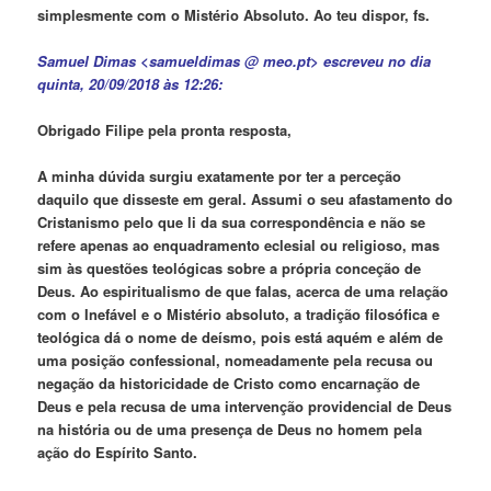
simplesmente com o Mistério Absoluto. Ao teu dispor, fs.
Samuel Dimas <samueldimas @ meo.pt> escreveu no dia
quinta, 20/09/2018 às 12:26:
Obrigado Filipe pela pronta resposta,
A minha dúvida surgiu exatamente por ter a perceção
daquilo que disseste em geral. Assumi o seu afastamento do
Cristanismo pelo que li da sua correspondência e não se
refere apenas ao enquadramento eclesial ou religioso, mas
sim às questões teológicas sobre a própria conceção de
Deus. Ao espiritualismo de que falas, acerca de uma relação
com o Inefável e o Mistério absoluto, a tradição filosófica e
teológica dá o nome de deísmo, pois está aquém e além de
uma posição confessional, nomeadamente pela recusa ou
negação da historicidade de Cristo como encarnação de
Deus e pela recusa de uma intervenção providencial de Deus
na história ou de uma presença de Deus no homem pela
ação do Espírito Santo.