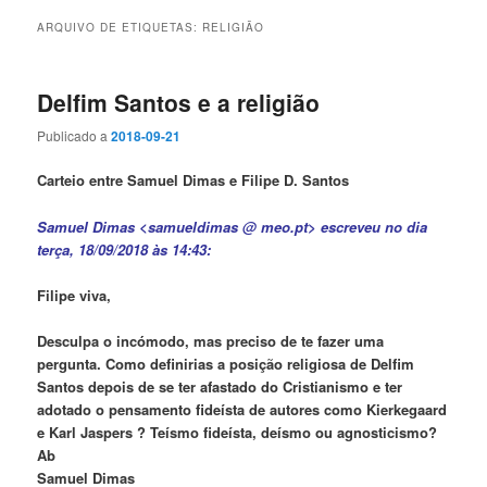
ARQUIVO DE ETIQUETAS:
RELIGIÃO
Delfim Santos e a religião
Publicado a
2018-09-21
Carteio entre Samuel Dimas e Filipe D. Santos
Samuel Dimas <samueldimas @ meo.pt> escreveu no dia
terça, 18/09/2018 às 14:43:
Filipe viva,
Desculpa o incómodo, mas preciso de te fazer uma
pergunta. Como definirias a posição religiosa de Delfim
Santos depois de se ter afastado do Cristianismo e ter
adotado o pensamento fideísta de autores como Kierkegaard
e Karl Jaspers ? Teísmo fideísta, deísmo ou agnosticismo?
Ab
Samuel Dimas