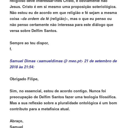
religioso deve interessar-lhes Cristo, e obviamente não
Jesus. Cristo é em si mesmo uma proposição soteriológica.
Não estou eu de acordo em que religião e fé sejam a mesma
coisa «
da ordem da fé (religião)»
, mas o que eu penso ou
não penso certamente não interessa para este diálogo que
versa sobre Delfim Santos.
Sempre ao teu dispor,
f.
Samuel Dimas <samueldimas @ meo.pt> 21 de setembro de
2018 às 21:54:
Obrigado Filipe,
Sim, no essencial, estou de acordo contigo. Nunca foi
preocupação de Delfim Santos fazer uma teologia filosófica.
Mas a sua reflexão sobre a pluralidade ontológica é um bom
contributo para a metafísica atual.
Abraço,
Samuel