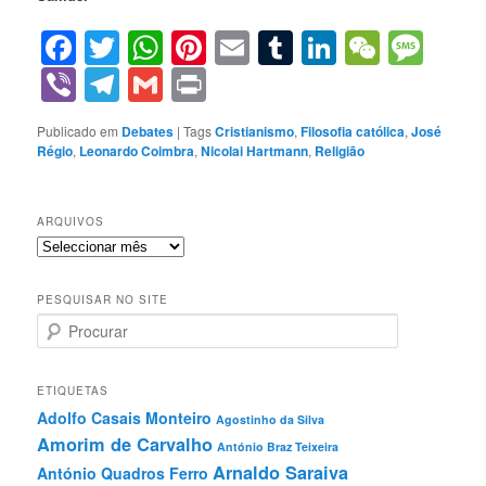
Facebook
Twitter
WhatsApp
Pinterest
Email
Tumblr
LinkedIn
WeCha
Mes
Viber
Telegram
Gmail
Print
Publicado em
Debates
|
Tags
Cristianismo
,
Filosofia católica
,
José
Régio
,
Leonardo Coimbra
,
Nicolai Hartmann
,
Religião
ARQUIVOS
Arquivos
PESQUISAR NO SITE
P
r
o
c
ETIQUETAS
u
Adolfo Casais Monteiro
Agostinho da Silva
r
Amorim de Carvalho
a
António Braz Teixeira
r
Arnaldo Saraiva
António Quadros Ferro