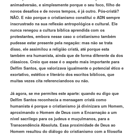
animadversão, e simplesmente porque o seu foco, filho de
novos desafios e de novos tempos, é já outro. Pós-cristã?
NÃO. E não porque o cristianismo constitui o ADN sempre
inscrustrado na sua reflexão antropológica e cultural. Ele
nunca renegou a cultura bíblica aprendida com os
protestantes, embora nesse caso o cristianismo também
pudesse estar presente pela negação: mas não se trata
disso, ele assimilou a religião cristã, até porque esta
também era humanista, ainda que de forma diferente da dos
clássicos. Creio que esse é o aspeto mais importante para
Delfim Santos, que valorizava igualmente o potencial ético e
exortativo, estético e literário dos escritos bíblicos, que
muitas vezes cita referenciandoos ou não.
Já agora, se me permites este aparte: quando eu digo que
Delfim Santos reconhecia a mensagem cristã como
humanista é porque o cristianismo já divinizara um Homem,
aproximando o Homem de Deus com a Encarnação a um
nível sacrílego para os judeus e muçulmanos, para a
Transcendência Absoluta. Essa proximidade de Deus ao
Homem resultou do diálogo do cristianismo com a filosofia