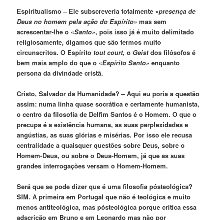
Espiritualismo – Ele subscreveria totalmente «
presença de
Deus no homem pela ação do Espírito»
mas sem
acrescentar-lhe o «
Santo»
, pois isso já é muito delimitado
religiosamente, digamos que são termos muito
circunscritos. O Espírito
tout court
, o
Geist
dos filósofos é
bem mais amplo do que o «
Espírito Santo»
enquanto
persona da divindade cristã.
Cristo, Salvador da Humanidade? – Aqui eu poria a questão
assim: numa linha quase socrática e certamente humanista,
o centro da filosofia de Delfim Santos é o Homem. O que o
precupa é a existência humana, as suas perplexidades e
angústias, as suas glórias e misérias. Por isso ele recusa
centralidade a quaisquer questões sobre Deus, sobre o
Homem-Deus, ou sobre o Deus-Homem, já que as suas
grandes interrogações versam o Homem-Homem.
Será que se pode dizer que é uma filosofia pósteológica?
SIM. A primeira em Portugal que não é teológica e muito
menos antiteológica, mas pósteológica porque critica essa
adscrição em Bruno e em Leonardo mas não por