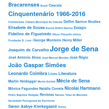
Bracarenses
Cascais
Brasil
Cinquentenário 1966-2016
Delfim Santos Studies
Cristianismo
Câmara Municipal de Cascais
Elisabete de Sousa
Estágio
Escola Delfim Santos
Fidelino de Figueiredo
filhos
Filosofia clínica
George Monteiro
Henry Miller
Fundação D. Luis I
Jorge de Sena
Joaquim de Carvalho
José António Alves
José Régio
José Manuel Mendes
João Gaspar Simões
Leonardo Coimbra
Literatura
Liceu
Mécia de Sena
Martin Heidegger
Moritz Schlick
Nicolai Hartmann
Mônica Fagundes
Natália Correia
Revistas
Pedro Baptista
Religião
Salvato Teles de Menezes
Sociedade Portuguesa de Escritores
Søren Aabye Kierkegaard
Textos