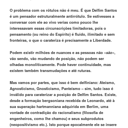
O problema com os rótulos não é meu. É que Delfim Santos
é um pensador estruturalmente antirrótulo. Se estivesses a
conversar com ele ao vivo verias como pouco lhe
interessavam essas circunscrições limitadoras, pois o
pensamento (ou reino do Espírito) é fluido, ilimitado e sem
fronteiras, o que o carateriza é precisamente a Liberdade.
Podem existir milhões de nuances e as pessoas não «
são»
,
vão sendo, vão mudando de posição, não podem ser
olhadas monoliticamente. Pode haver continuidade, mas
existem também transmudações e até ruturas.
Mas vamos por partes, que isso é bem delfiniano: Ateísmo,
Agnosticismo, Gnosticismo, Panteísmo – sim, tudo isso é
inválido para caraterizar a posição de Delfim Santos. Existe,
desde a formação bergsoniana recebida de Leonardo, até à
sua superação hartmanniana adquirida em Berlim, uma
vontade de contradição do racionalismo (filosofia de
engenheiros, como lhe chamou) e seus subprodutos
(neopositivismo etc.). Isto porque epocalmente ele se insere