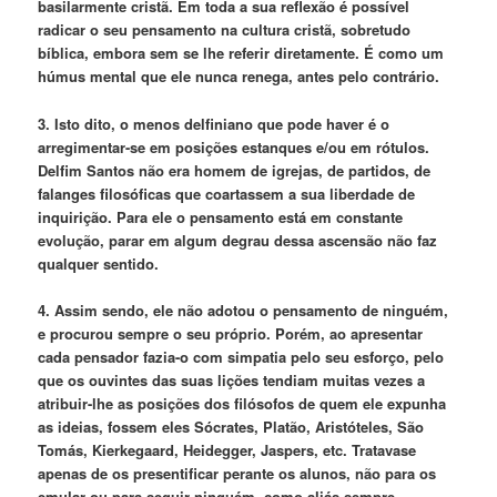
basilarmente cristã. Em toda a sua reflexão é possível
radicar o seu pensamento na cultura cristã, sobretudo
bíblica, embora sem se lhe referir diretamente. É como um
húmus mental que ele nunca renega, antes pelo contrário.
3. Isto dito, o menos delfiniano que pode haver é o
arregimentar-se em posições estanques e/ou em rótulos.
Delfim Santos não era homem de igrejas, de partidos, de
falanges filosóficas que coartassem a sua liberdade de
inquirição. Para ele o pensamento está em constante
evolução, parar em algum degrau dessa ascensão não faz
qualquer sentido.
4. Assim sendo, ele não adotou o pensamento de ninguém,
e procurou sempre o seu próprio. Porém, ao apresentar
cada pensador fazia-o com simpatia pelo seu esforço, pelo
que os ouvintes das suas lições tendiam muitas vezes a
atribuir-lhe as posições dos filósofos de quem ele expunha
as ideias, fossem eles Sócrates, Platão, Aristóteles, São
Tomás, Kierkegaard, Heidegger, Jaspers, etc. Tratavase
apenas de os presentificar perante os alunos, não para os
emular ou para seguir ninguém, como aliás sempre