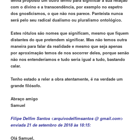
tenha proposto um outro termo para significar a sua relação
com o divino e a transcendência, por exemplo no espetro
dos gnos6cismos, o que não nos parece. Panteísta nunca
será pelo seu radical dualismo ou pluralismo ontológico.
Estes rótulos são nomes que significam, mesmo que fiquem
distantes do que pretendem significar. Mas não temos outra
maneira para falar da realidade e mesmo que seja apenas
por aproximação temos de nos socorrer deles, porque senão
não nos entenderíamos e tudo seria igual a tudo, bastando
calar.
Tenho estado a reler a obra atentamente, é na verdade um
grande filósofo.
Abraço amigo
Samuel
Filipe Delfim Santos <arquivodelfimsantos @ gmail.com>
enviada 21 de setembro de 2018 às 18:15:
Olá Samuel,