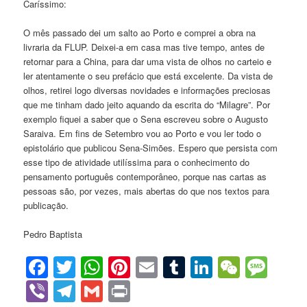
Caríssimo:
O mês passado dei um salto ao Porto e comprei a obra na
livraria da FLUP. Deixei-a em casa mas tive tempo, antes de
retornar para a China, para dar uma vista de olhos no carteio e
ler atentamente o seu prefácio que está excelente. Da vista de
olhos, retirei logo diversas novidades e informações preciosas
que me tinham dado jeito aquando da escrita do “Milagre”. Por
exemplo fiquei a saber que o Sena escreveu sobre o Augusto
Saraiva. Em fins de Setembro vou ao Porto e vou ler todo o
epistolário que publicou Sena-Simões. Espero que persista com
esse tipo de atividade utilíssima para o conhecimento do
pensamento português contemporâneo, porque nas cartas as
pessoas são, por vezes, mais abertas do que nos textos para
publicação.
Pedro Baptista
Facebook
Twitter
WhatsApp
Pinterest
Email
Tumblr
LinkedIn
WeCha
Mes
Viber
Telegram
Gmail
Print