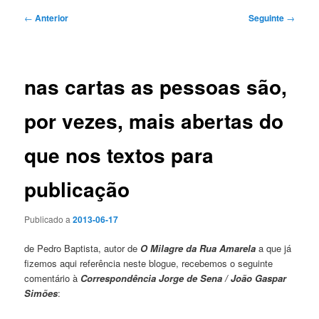
Navegação
←
Anterior
Seguinte
→
de
artigos
nas cartas as pessoas são,
por vezes, mais abertas do
que nos textos para
publicação
Publicado a
2013-06-17
de Pedro Baptista, autor de
O Milagre da Rua Amarela
a que já
fizemos aqui referência neste blogue, recebemos o seguinte
comentário à
Correspondência Jorge de Sena / João Gaspar
Simões
: