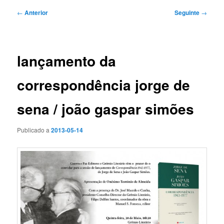
Navegação
←
Anterior
Seguinte
→
de
artigos
lançamento da
correspondência jorge de
sena / joão gaspar simões
Publicado a
2013-05-14