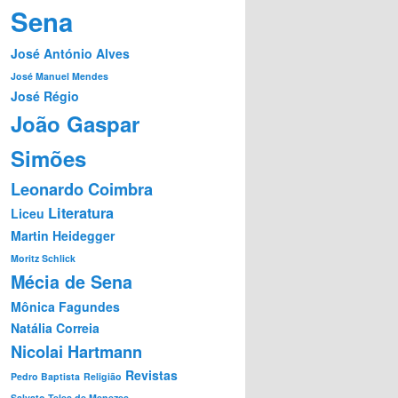
Sena
José António Alves
José Manuel Mendes
José Régio
João Gaspar
Simões
Leonardo Coimbra
Literatura
Liceu
Martin Heidegger
Moritz Schlick
Mécia de Sena
Mônica Fagundes
Natália Correia
Nicolai Hartmann
Revistas
Pedro Baptista
Religião
Salvato Teles de Menezes