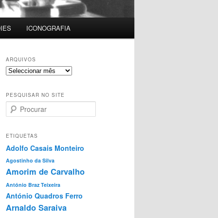
IES
ICONOGRAFIA
ARQUIVOS
Arquivos
PESQUISAR NO SITE
P
r
o
c
ETIQUETAS
u
Adolfo Casais Monteiro
r
Agostinho da Silva
a
Amorim de Carvalho
r
António Braz Teixeira
António Quadros Ferro
Arnaldo Saraiva