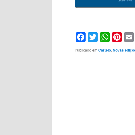
Facebook
Twitter
What
Pin
Publicado em
Carteio
,
Novas ediçõ
Navegação
de
artigos