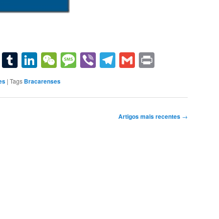
sApp
terest
Email
Tumblr
LinkedIn
WeChat
Message
Viber
Telegram
Gmail
Print
es
|
Tags
Bracarenses
Artigos mais recentes
→