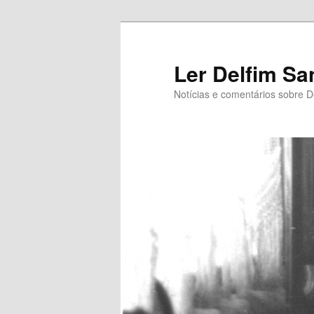
Saltar
Saltar
para
para
o
o
Ler Delfim Sa
conteúdo
conteúdo
Notícias e comentários sobre D
primário
secundário