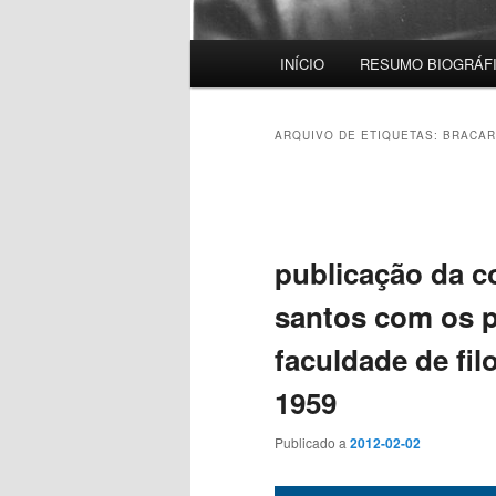
Menu
INÍCIO
RESUMO BIOGRÁF
principal
ARQUIVO DE ETIQUETAS:
BRACAR
Navegação
de
artigos
publicação da c
santos com os p
faculdade de fil
1959
Publicado a
2012-02-02