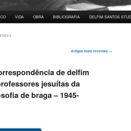
ICO
VIDA
OBRA
BIBLIOGRAFIA
DELFIM SANTOS STUD
ENSES
Artigos mais recentes
→
orrespondência de delfim
rofessores jesuítas da
osofia de braga – 1945-