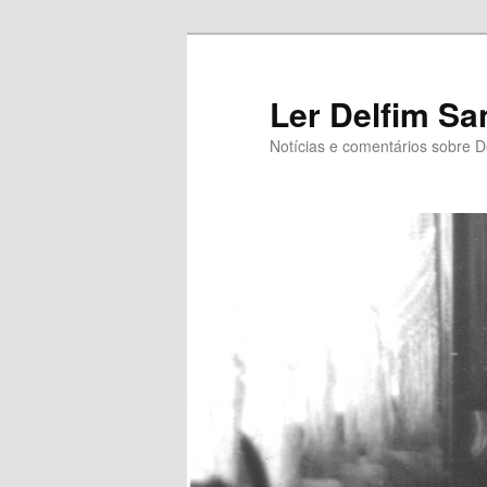
Saltar
para
o
Ler Delfim Sa
conteúdo
Notícias e comentários sobre D
primário