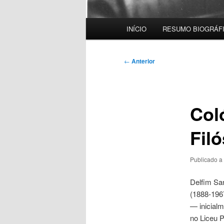
Menu
INÍCIO
RESUMO BIOGRÁF
principal
Navegação
←
Anterior
de
artigos
Col
Fil
Publicado a
Delfim San
(1888-196
— inicialm
no Liceu 