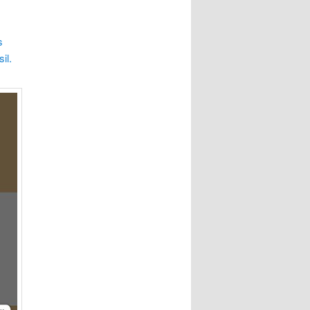
s
il.