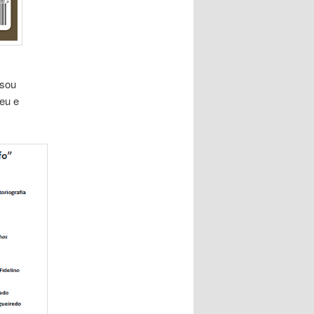
ssou
eu e