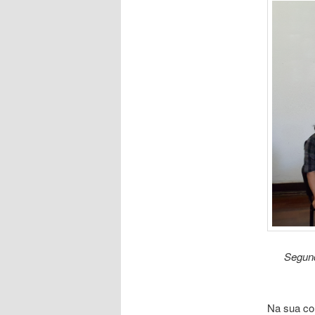
Segund
Na sua com