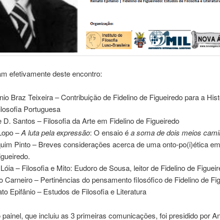
am efetivamente deste encontro:
nio Braz Teixeira – Contribuição de Fidelino de Figueiredo para a Hist
ilosofia Portuguesa
pe D. Santos – Filosofia da Arte em Fidelino de Figueiredo
Lopo –
A luta pela expressão
: O ensaio é
a soma de dois meios cam
uim Pinto – Breves considerações acerca de uma onto-po(i)ética em
igueiredo.
 Lóia – Filosofia e Mito: Eudoro de Sousa, leitor de Fidelino de Figuei
o Carneiro – Pertinências do pensamento filosófico de Fidelino de Fi
to Epifânio – Estudos de Filosofia e Literatura
 painel, que incluiu as 3 primeiras comunicações, foi presidido por A