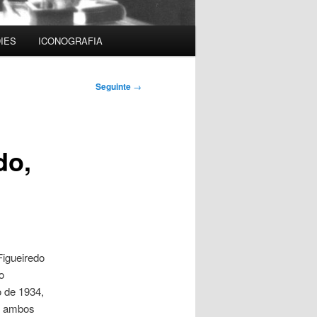
IES
ICONOGRAFIA
Seguinte
→
do,
Figueiredo
o
o de 1934,
e ambos