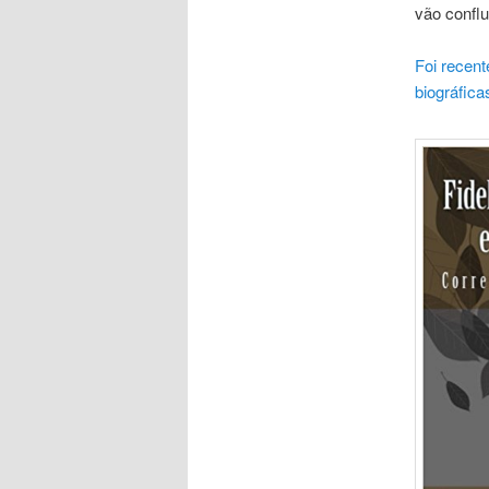
vão confl
Foi recent
biográfica