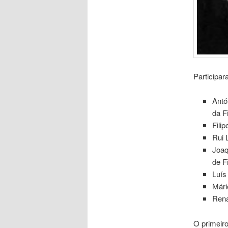
Participar
Antó
da F
Fili
Rui 
Joaq
de F
Luís
Mári
Rena
O primeiro