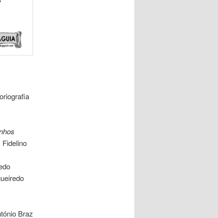
oriografia
inhos
 Fidelino
redo
gueiredo
ntónio Braz