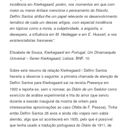
incidência em Kierkegaard; porém, nos momentos em que com
maior ou menor ênfase menciona o pensamento do filósofo,
Delfim Santos atribui-lhe um papel relevante no desenvolvimento
temático de cada um desses artigos, com especial incidência
em tópicos como a ironia, a subjetividade, a angústia, o
desespero, a influência em M. Heidegger e em E. Husserl, e nos
existencialistas franceses”.
Elisabete de Sousa,
Kierkegaard em Portugal, Um Dinamarquês
Universal – Søren Kierkegaard
, Lisboa: BNP, 10.
Sobre este resumo da relação Kierkegaard / Delfim Santos
haveria a observar o seguinte: a primeira chamada de atenção de
Delfim Santos para Kierkegaard sai
na revista
Presença
em
1933 e reporta-se, sem o nomear, ao
Diário de um Sedutor
como
exercício de análise experimental e fria do amor (que serviu
durante a sessão inaugural da mostra de ontem para
interessantes aproximações ao
caso Ofélia
de F. Pessoa). Tinha
então Delfim Santos 26 anos e ainda não viajara nem sabia
alemão, algo que só acontecerá em 1935, pelo que é possível
que tenha usado a tradução portuguesa do
Diário
de 1911, de