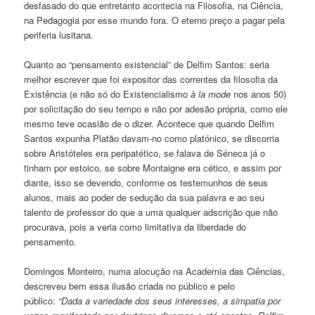
desfasado do que entretanto acontecia na Filosofia, na Ciência,
na Pedagogia por esse mundo fora. O eterno preço a pagar pela
periferia lusitana.
Quanto ao “pensamento existencial” de Delfim Santos: seria
melhor escrever que foi expositor das correntes da filosofia da
Existência (e não só do Existencialismo
à la mode
nos anos 50)
por solicitação do seu tempo e não por adesão própria, como ele
mesmo teve ocasião de o dizer. Acontece que quando Delfim
Santos expunha Platão davam-no como platónico, se discorria
sobre Aristóteles era peripatético, se falava de Séneca já o
tinham por estoico, se sobre Montaigne era cético, e assim por
diante, isso se devendo, conforme os testemunhos de seus
alunos, mais ao poder de sedução da sua palavra e ao seu
talento de professor do que a uma qualquer adscrição que não
procurava, pois a veria como limitativa da liberdade do
pensamento.
Domingos Monteiro, numa alocução na Academia das Ciências,
descreveu bem essa ilusão criada no público e pelo
público:
“Dada a variedade dos seus interesses, a simpatia por