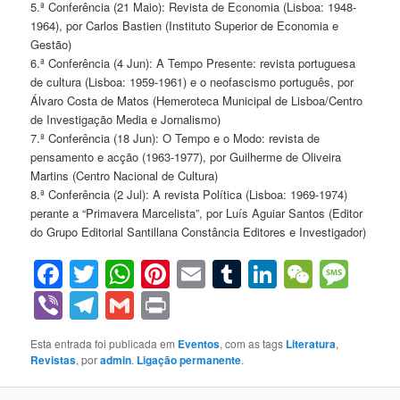
5.ª Conferência (21 Maio): Revista de Economia (Lisboa: 1948-
1964), por Carlos Bastien (Instituto Superior de Economia e
Gestão)
6.ª Conferência (4 Jun): A Tempo Presente: revista portuguesa
de cultura (Lisboa: 1959-1961) e o neofascismo português, por
Álvaro Costa de Matos (Hemeroteca Municipal de Lisboa/Centro
de Investigação Media e Jornalismo)
7.ª Conferência (18 Jun): O Tempo e o Modo: revista de
pensamento e acção (1963-1977), por Guilherme de Oliveira
Martins (Centro Nacional de Cultura)
8.ª Conferência (2 Jul): A revista Política (Lisboa: 1969-1974)
perante a “Primavera Marcelista”, por Luís Aguiar Santos (Editor
do Grupo Editorial Santillana Constância Editores e Investigador)
Facebook
Twitter
WhatsApp
Pinterest
Email
Tumblr
LinkedIn
WeCha
Mes
Viber
Telegram
Gmail
Print
Esta entrada foi publicada em
Eventos
, com as tags
Literatura
,
Revistas
, por
admin
.
Ligação permanente
.