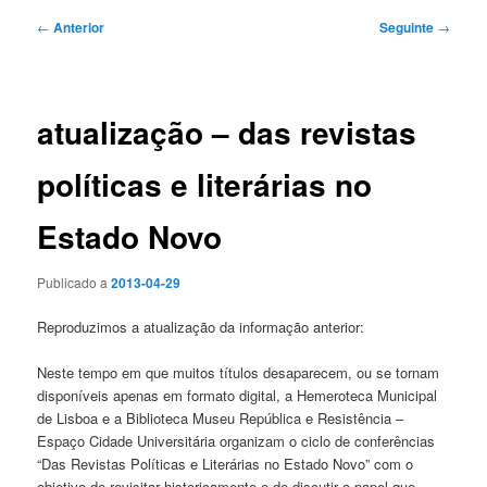
Navegação
←
Anterior
Seguinte
→
de
artigos
atualização – das revistas
políticas e literárias no
Estado Novo
Publicado a
2013-04-29
Reproduzimos a atualização da informação anterior:
Neste tempo em que muitos títulos desaparecem, ou se tornam
disponíveis apenas em formato digital, a Hemeroteca Municipal
de Lisboa e a Biblioteca Museu República e Resistência –
Espaço Cidade Universitária organizam o ciclo de conferências
“Das Revistas Políticas e Literárias no Estado Novo” com o
objetivo de revisitar historicamente e de discutir o papel que