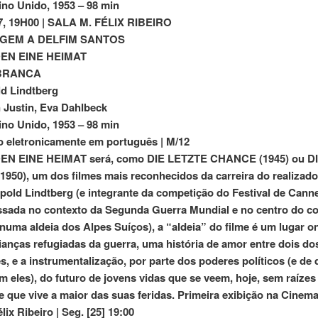
ino Unido, 1953 – 98 min
7, 19H00 | SALA M. FÉLIX RIBEIRO
GEM A DELFIM SANTOS
DEN EINE HEIMAT
BRANCA
d Lindtberg
Justin, Eva Dahlbeck
ino Unido, 1953 – 98 min
 eletronicamente em português | M/12
EN EINE HEIMAT será, como DIE LETZTE CHANCE (1945) ou D
1950), um dos filmes mais reconhecidos da carreira do realizado
pold Lindtberg (e integrante da competição do Festival de Cann
ssada no contexto da Segunda Guerra Mundial e no centro do co
numa aldeia dos Alpes Suíços), a “aldeia” do filme é um lugar o
ianças refugiadas da guerra, uma história de amor entre dois do
es, e a instrumentalização, por parte dos poderes políticos (e de
m eles), do futuro de jovens vidas que se veem, hoje, sem raíze
e que vive a maior das suas feridas. Primeira exibição na Cinema
lix Ribeiro | Seg. [25] 19:00