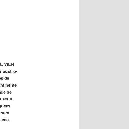
IE VIER
r austro-
es de
ntinente
nde se
s seus
 quem
s num
teca.