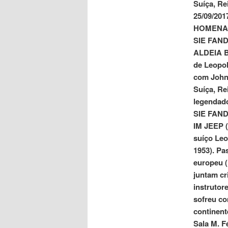
Suíça, Re
25/09/201
HOMENA
SIE FAN
ALDEIA 
de Leopol
com John 
Suíça, Re
legendado
SIE FAND
IM JEEP (
suíço Leo
1953). Pa
europeu (
juntam cr
instrutor
sofreu co
continent
Sala M. Fé