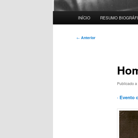
Menu
INÍCIO
RESUMO BIOGRÁF
principal
Navegação
←
Anterior
de
artigos
Hom
Publicado a
· Evento