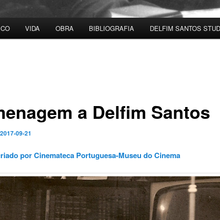
ICO
VIDA
OBRA
BIBLIOGRAFIA
DELFIM SANTOS STUD
enagem a Delfim Santos
2017-09-21
 criado por Cinemateca Portuguesa-Museu do Cinema