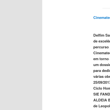
Cinemate
Delfim Sa
de excelê
percurso 
Cinematec
em torno 
um dossie
para dedi
várias ob
25/09/201
Ciclo Ho
SIE FAN
ALDEIA 
de Leopol