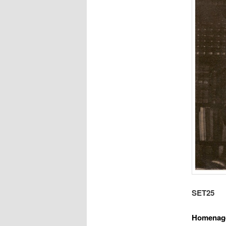
SET
25
Homenage