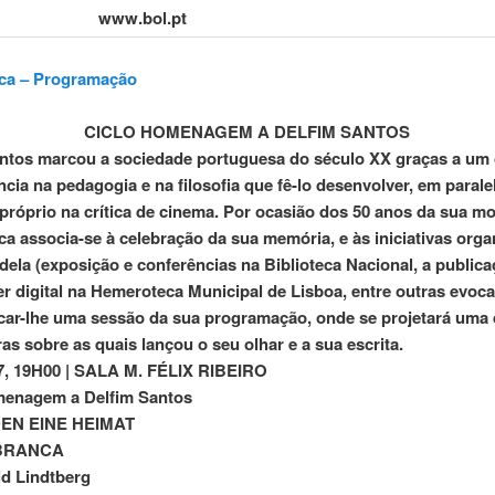
www.bol.pt
ca – Programação
CICLO HOMENAGEM A DELFIM SANTOS
ntos marcou a sociedade portuguesa do século XX graças a um
ncia na pedagogia e na filosofia que fê-lo desenvolver, em parale
próprio na crítica de cinema. Por ocasião dos 50 anos da sua mo
a associa-se à celebração da sua memória, e às iniciativas org
dela (exposição e conferências na Biblioteca Nacional, a public
r digital na Hemeroteca Municipal de Lisboa, entre outras evoca
car-lhe uma sessão da sua programação, onde se projetará uma
ras sobre as quais lançou o seu olhar e a sua escrita.
7, 19H00 | SALA M. FÉLIX RIBEIRO
menagem a Delfim Santos
DEN EINE HEIMAT
BRANCA
d Lindtberg