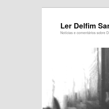
Saltar
para
o
Ler Delfim Sa
conteúdo
Notícias e comentários sobre D
primário