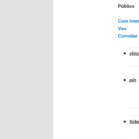
Público
Com inte
Vou
Convidar
cloc
pin
tick