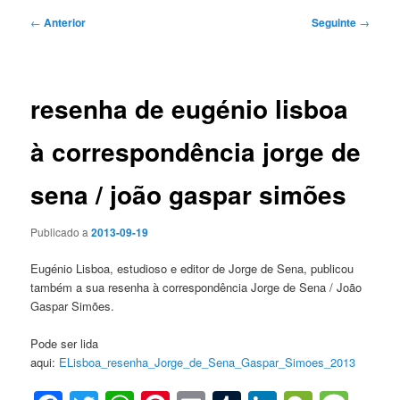
Navegação
←
Anterior
Seguinte
→
de
artigos
resenha de eugénio lisboa
à correspondência jorge de
sena / joão gaspar simões
Publicado a
2013-09-19
Eugénio Lisboa, estudioso e editor de Jorge de Sena, publicou
também a sua resenha à correspondência Jorge de Sena / João
Gaspar Simões.
Pode ser lida
aqui:
ELisboa_resenha_Jorge_de_Sena_Gaspar_Simoes_2013