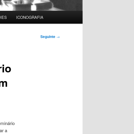
IES
ICONOGRAFIA
Seguinte
→
rio
im
eminário
ar a