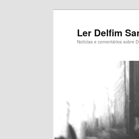
Saltar
para
o
Ler Delfim Sa
conteúdo
Notícias e comentários sobre D
primário