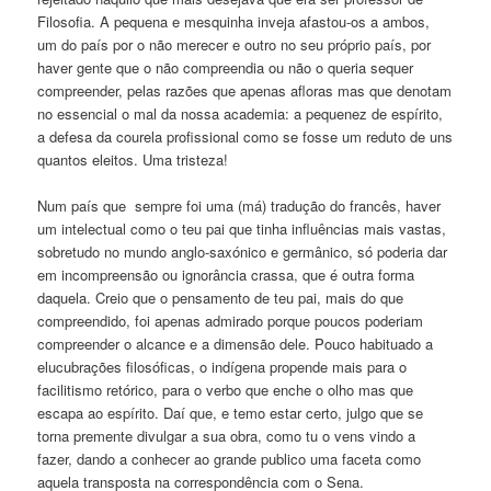
Filosofia. A pequena e mesquinha inveja afastou-os a ambos,
um do país por o não merecer e outro no seu próprio país, por
haver gente que o não compreendia ou não o queria sequer
compreender, pelas razões que apenas afloras mas que denotam
no essencial o mal da nossa academia: a pequenez de espírito,
a defesa da courela profissional como se fosse um reduto de uns
quantos eleitos. Uma tristeza!
Num país que sempre foi uma (má) tradução do francês, haver
um intelectual como o teu pai que tinha influências mais vastas,
sobretudo no mundo anglo-saxónico e germânico, só poderia dar
em incompreensão ou ignorância crassa, que é outra forma
daquela. Creio que o pensamento de teu pai, mais do que
compreendido, foi apenas admirado porque poucos poderiam
compreender o alcance e a dimensão dele. Pouco habituado a
elucubrações filosóficas, o indígena propende mais para o
facilitismo retórico, para o verbo que enche o olho mas que
escapa ao espírito. Daí que, e temo estar certo, julgo que se
torna premente divulgar a sua obra, como tu o vens vindo a
fazer, dando a conhecer ao grande publico uma faceta como
aquela transposta na correspondência com o Sena.