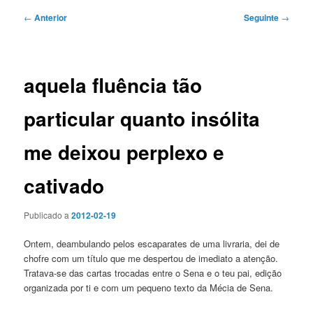
Navegação
←
Anterior
Seguinte
→
de
artigos
aquela fluência tão
particular quanto insólita
me deixou perplexo e
cativado
Publicado a
2012-02-19
Ontem, deambulando pelos escaparates de uma livraria, dei de
chofre com um título que me despertou de imediato a atenção.
Tratava-se das cartas trocadas entre o Sena e o teu pai, edição
organizada por ti e com um pequeno texto da Mécia de Sena.