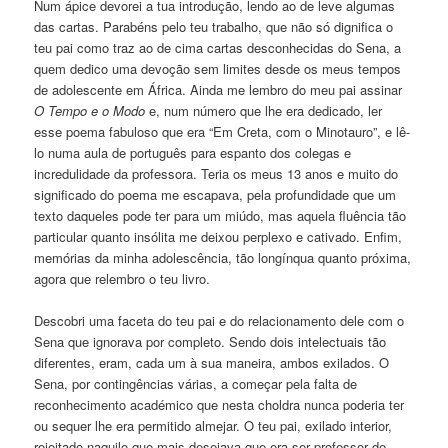
Num ápice devorei a tua introdução, lendo ao de leve algumas
das cartas. Parabéns pelo teu trabalho, que não só dignifica o
teu pai como traz ao de cima cartas desconhecidas do Sena, a
quem dedico uma devoção sem limites desde os meus tempos
de adolescente em África. Ainda me lembro do meu pai assinar
O Tempo e o Modo
e, num número que lhe era dedicado, ler
esse poema fabuloso que era “Em Creta, com o Minotauro”, e lê-
lo numa aula de português para espanto dos colegas e
incredulidade da professora. Teria os meus 13 anos e muito do
significado do poema me escapava, pela profundidade que um
texto daqueles pode ter para um miúdo, mas aquela fluência tão
particular quanto insólita me deixou perplexo e cativado. Enfim,
memórias da minha adolescência, tão longínqua quanto próxima,
agora que relembro o teu livro.
Descobri uma faceta do teu pai e do relacionamento dele com o
Sena que ignorava por completo. Sendo dois intelectuais tão
diferentes, eram, cada um à sua maneira, ambos exilados. O
Sena, por contingências várias, a começar pela falta de
reconhecimento académico que nesta choldra nunca poderia ter
ou sequer lhe era permitido almejar. O teu pai, exilado interior,
rejeitado naquilo que mais desejava que era ser professor de