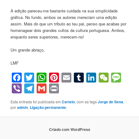
A edição pareceu-me bastante cuidada na sua simplicidade
gráfica. No fundo, ambos os autores mereciam uma edição
assim. Mais do que um tributo ao teu pai, penso que acabas por
homenagear dois grandes vultos da cultura portuguesa. Ambos,
enquanto seres superiores, merecem-no!
Um grande abraço,
LMF
Facebook
Twitter
WhatsApp
Pinterest
Email
Tumblr
LinkedIn
WeCha
Mes
Viber
Telegram
Gmail
Print
Esta entrada foi publicada em
Carteio
, com as tags
Jorge de Sena
,
por
admin
.
Ligação permanente
.
Criado com WordPress